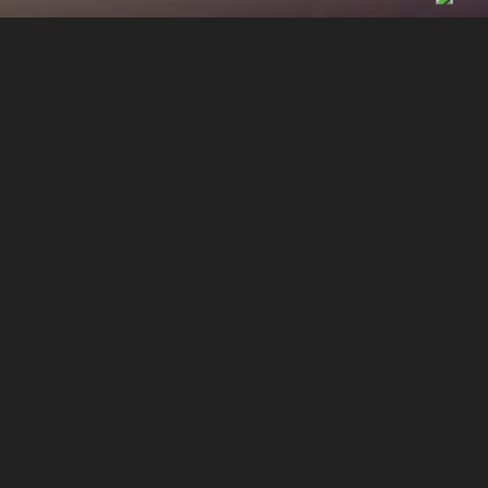
POSICIONAMENTO
DE SITE NAS
PRIMEIRAS
PÁGINAS DE
BUSCADORES EM
PIRACICABA - SP
SOBRE A GRUPO STUDIO MARKETING DIGITAL