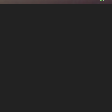
DESENVOLVIMENTO
DE SITES
RESPONSIVOS NO
BAIRRO NOVA
PIRACICABA EM
PIRACICABA - SP
SOBRE A GRUPO STUDIO MARKETING DIGITAL